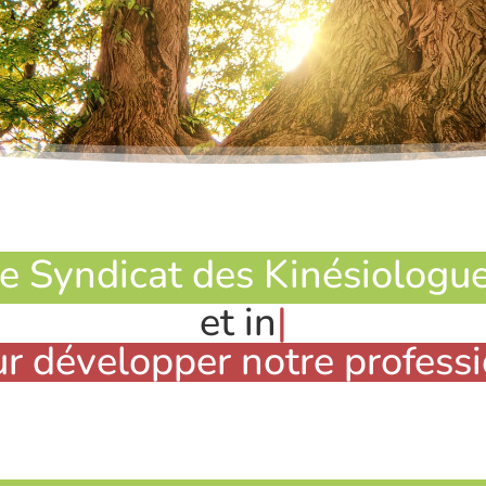
e Syndicat des Kinésiologu
et indépendante
|
r développer notre professi