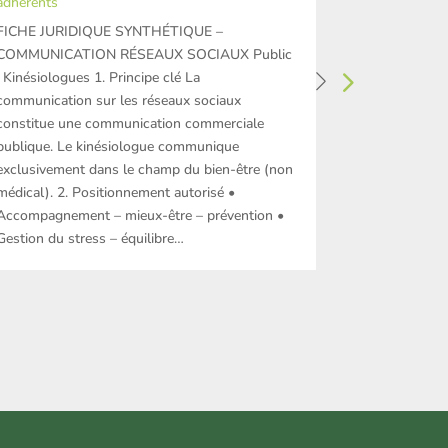
adhérents
Enquête bien-
FICHE JURIDIQUE SYNTHÉTIQUE –
Français att
COMMUNICATION RÉSEAUX SOCIAUX Public
Resalib inter
: Kinésiologues 1. Principe clé La
au bien-être
communication sur les réseaux sociaux
besoins, leur
constitue une communication commerciale
L’édition 20
publique. Le kinésiologue communique
réponses, of
exclusivement dans le champ du bien-être (non
tendances d
médical). 2. Positionnement autorisé •
Accompagnement – mieux-être – prévention •
Gestion du stress – équilibre…