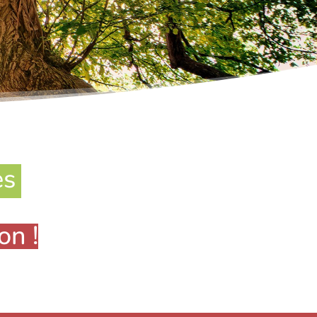
es
on !