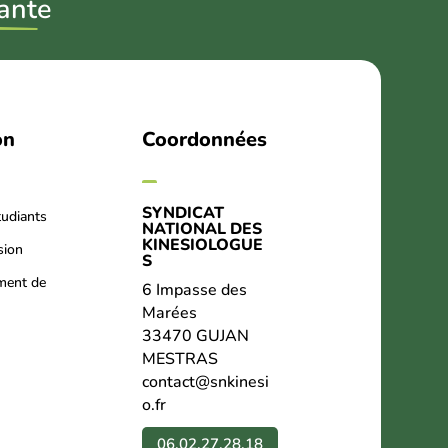
ant
e
on
Coordonnées
SYNDICAT
tudiants
NATIONAL DES
KINESIOLOGUE
sion
S
ment de
6 Impasse des
Marées
33470 GUJAN
MESTRAS
contact@snkinesi
o.fr
06.02.27.28.18