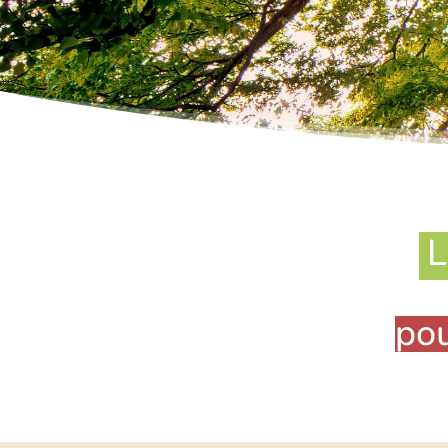
L
pou