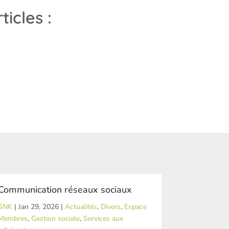
icles :
Communication réseaux sociaux
Enquête b
SNK
|
Jan 29, 2026
|
Actualités
,
Divers
,
Espace
SNK
|
Jan 26
Membres
,
Gestion sociale
,
Services aux
Membres