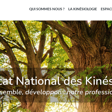
QUI SOMMES NOUS ?
LA KINÉSIOLOGIE
ESPAC
cat National des Kiné
semble, développons notre professio