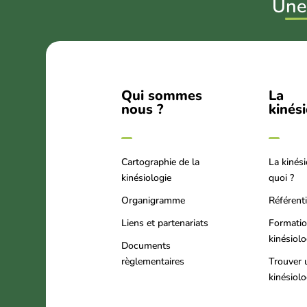
U
ne
Qui sommes
La
nous ?
kinés
Cartographie de la
La kinési
kinésiologie
quoi ?
Organigramme
Référenti
Liens et partenariats
Formati
kinésiol
Documents
règlementaires
Trouver 
kinésiol