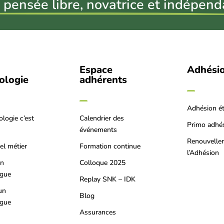
 pensée libre, novatrice et indépend
Espace
Adhési
iologie
adhérents
Adhésion é
ologie c’est
Calendrier des
Primo adhé
événements
Renouvelle
el métier
Formation continue
l’Adhésion
on
Colloque 2025
ogue
Replay SNK – IDK
un
Blog
ogue
Assurances