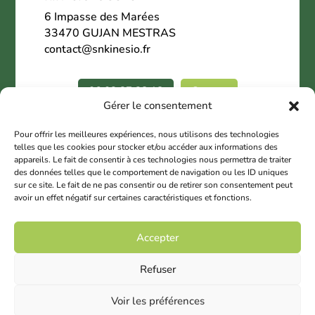
6 Impasse des Marées
33470 GUJAN MESTRAS
contact@snkinesio.fr
06.02.27.28.18
Contact
Gérer le consentement
Nous suivre
Pour offrir les meilleures expériences, nous utilisons des technologies
telles que les cookies pour stocker et/ou accéder aux informations des
appareils. Le fait de consentir à ces technologies nous permettra de traiter
des données telles que le comportement de navigation ou les ID uniques
sur ce site. Le fait de ne pas consentir ou de retirer son consentement peut
avoir un effet négatif sur certaines caractéristiques et fonctions.
© 2025 Copyright SNK
Accepter
Mentions légales
Refuser
Contact SNK
Voir les préférences