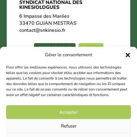
SYNDICAT NATIONAL DES
KINESIOLOGUES
6 Impasse des Marées
33470 GUJAN MESTRAS
contact@snkinesio.fr
06.02.27.28.18
Contact
Gérer le consentement
Nous suivre
Pour offrir les meilleures expériences, nous utilisons des technologies
telles que les cookies pour stocker et/ou accéder aux informations des
appareils. Le fait de consentir à ces technologies nous permettra de traiter
des données telles que le comportement de navigation ou les ID uniques
sur ce site. Le fait de ne pas consentir ou de retirer son consentement peut
avoir un effet négatif sur certaines caractéristiques et fonctions.
© 2025 Copyright SNK
Accepter
Mentions légales
Refuser