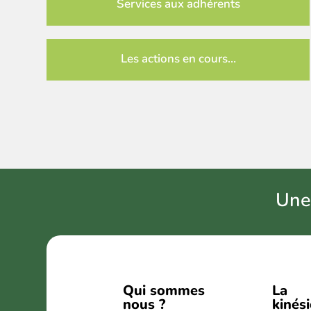
Services aux adhérents
Les actions en cours…
U
ne
Qui sommes
La
nous ?
kinés