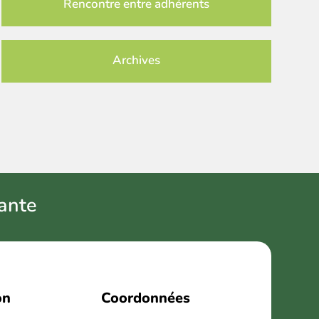
Rencontre entre adhérents
Archives
ant
e
on
Coordonnées