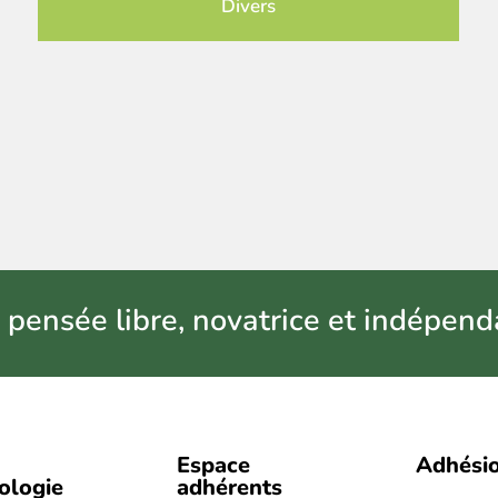
Divers
 pensée libre, novatrice et indépend
Espace
Adhési
iologie
adhérents