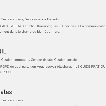
,
Gestion sociale
,
Services aux adhérents
CIAUX Public : Kinésiologues 1. Principe clé La communication s
ment dans le champ du bien-être (non...
NIL
,
Gestion comptable
,
Gestion fiscale
,
Gestion sociale
NIL : RGPD de quoi parle t'on Vous pouvez télécharger LE GUIDE PRA
e la CNIL
iales
,
Gestion sociale