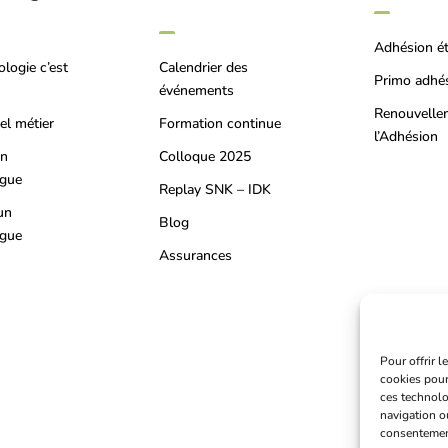
Adhésion é
ologie c’est
Calendrier des
Primo adhé
événements
Renouvelle
el métier
Formation continue
l’Adhésion
on
Colloque 2025
ogue
Replay SNK – IDK
un
Blog
ogue
Assurances
Pour offrir 
cookies pour
ces technolo
navigation ou
consentement 