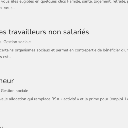
ous êtes éligibles en quelques clics Famille, santé, logement, retraite, 
ez-vous...
s travailleurs non salariés
s
,
Gestion sociale
 certains organismes sociaux et permet en contrepartie de bénéficier d’un
 est...
eneur
,
Gestion sociale
lle allocation qui remplace RSA « activité » et la prime pour l’emploi. La