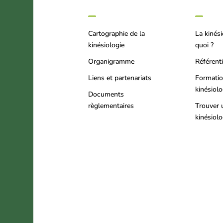
Cartographie de la
La kinési
kinésiologie
quoi ?
Organigramme
Référenti
Liens et partenariats
Formati
kinésiol
Documents
règlementaires
Trouver 
kinésiol