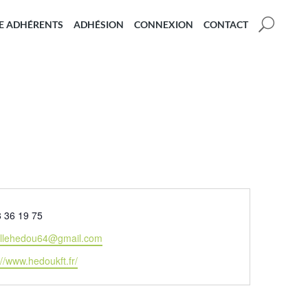
U
E ADHÉRENTS
ADHÉSION
CONNEXION
CONTACT
phone
8 36 19 75
ellehedou64@gmail.com
://www.hedoukft.fr/