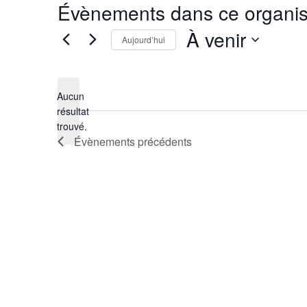
Évènements dans ce organis
À venir
Aujourd’hui
Sélectionnez
une
date.
Aucun
résultat
Notice
trouvé.
Évènements
précédents