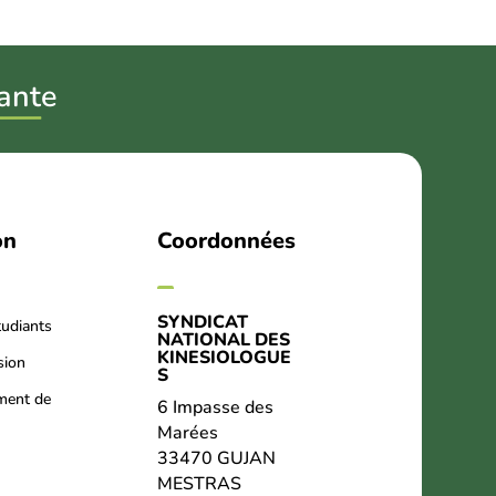
ant
e
on
Coordonnées
SYNDICAT
tudiants
NATIONAL DES
KINESIOLOGUE
sion
S
ment de
6 Impasse des
Marées
33470 GUJAN
MESTRAS