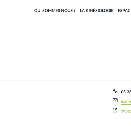
QUI SOMMES NOUS ?
LA KINÉSIOLOGIE
ESPAC
Télé
06 3
Email
isab
Site
https
web