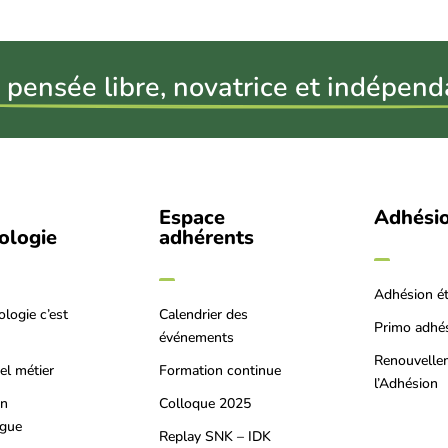
 pensée libre, novatrice et indépend
Espace
Adhési
iologie
adhérents
Adhésion é
ologie c’est
Calendrier des
Primo adhé
événements
Renouvelle
el métier
Formation continue
l’Adhésion
on
Colloque 2025
ogue
Replay SNK – IDK