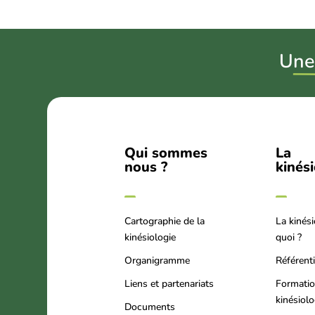
U
ne
Qui sommes
La
nous ?
kinés
Cartographie de la
La kinési
kinésiologie
quoi ?
Organigramme
Référenti
Liens et partenariats
Formati
kinésiol
Documents