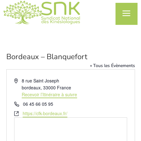
a
Bordeaux – Blanquefort
« Tous les Évènements
Adresse
8 rue Saint Joseph
bordeaux
,
33000
France
Recevoir l’Itinéraire à suivre
Téléphone
06 45 66 05 95
Site
https://cfk-bordeaux.fr/
web