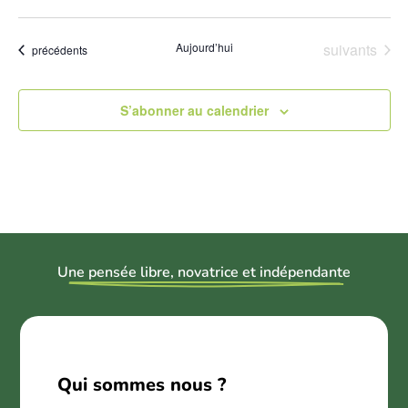
Évènements
Aujourd’hui
suivants
Évènements
précédents
S’abonner au calendrier
U
ne pensée libre, novatrice et indépendant
e
Qui sommes nous ?