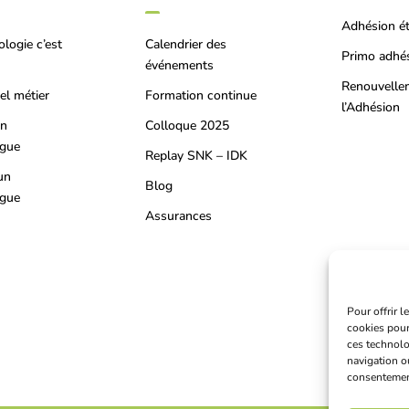
Adhésion é
ologie c’est
Calendrier des
Primo adhé
événements
Renouvelle
el métier
Formation continue
l’Adhésion
on
Colloque 2025
ogue
Replay SNK – IDK
un
Blog
ogue
Assurances
Pour offrir 
cookies pour
ces technolo
navigation ou
consentement 