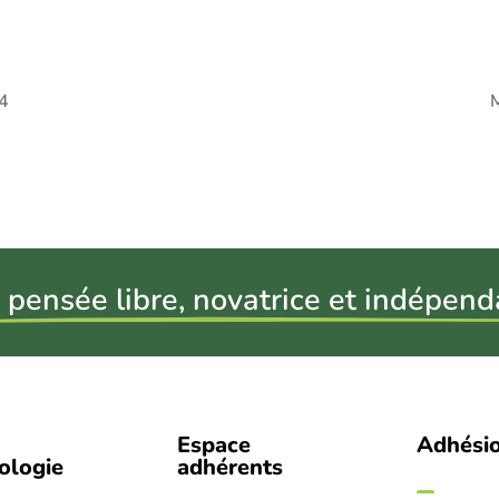
4
 pensée libre, novatrice et indépend
Espace
Adhési
iologie
adhérents