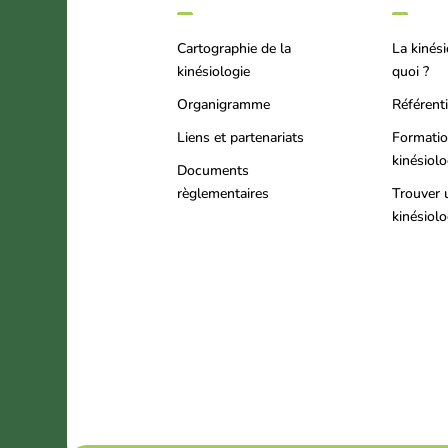
Cartographie de la
La kinési
kinésiologie
quoi ?
Organigramme
Référenti
Liens et partenariats
Formati
kinésiol
Documents
règlementaires
Trouver 
kinésiol