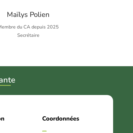
Maïlys Polien
Membre du CA depuis 2025
Secrétaire
ant
e
on
Coordonnées