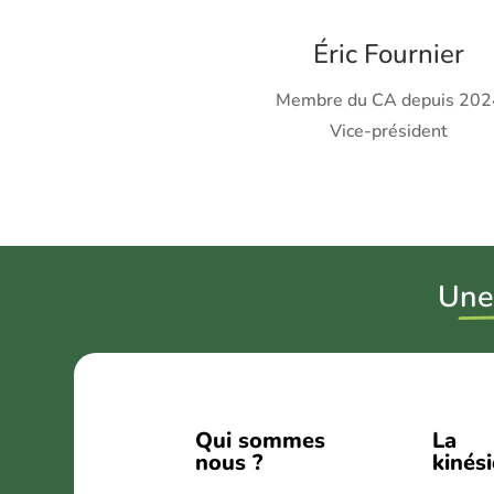
Éric Fournier
Membre du CA depuis 202
Vice-président
U
ne
Qui sommes
La
nous ?
kinés