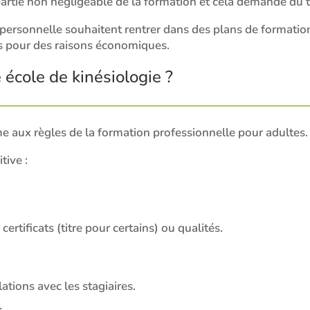
artie non négligeable de la formation et cela demande du 
ue personnelle souhaitent rentrer dans des plans de formati
s pour des raisons économiques.
cole de kinésiologie ?
e aux règles de la formation professionnelle pour adultes.
tive :
ertificats (titre pour certains) ou qualités.
tions avec les stagiaires.
.