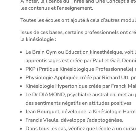
A noter, la licence du Three and One Concept a 
les contenus et l’enseignement.
Toutes les écoles ont ajouté à cela d’autres modu
Issus de ces bases, certains professionnels ont cré
la kinésiologie :
Le Brain Gym ou Education kinesthésique, voit 
apprentissages est créée par Paul et Gaël Denni
PKP (Pratique Kinésiologique Professionnelle)
Physiologie Appliquée créée par Richard Utt, p
Kinésiologie Hypertonique créée par Franck Mah
Le Dr DIAMOND, psychiatre australien, met au p
des sentiments négatifs en attitudes positives
Jean Bourguet, développe la Kinésiologie Harm
Francis Vieule, développe l’adaptogénèse.
Dans tous les cas, vérifiez que l’école a un curs