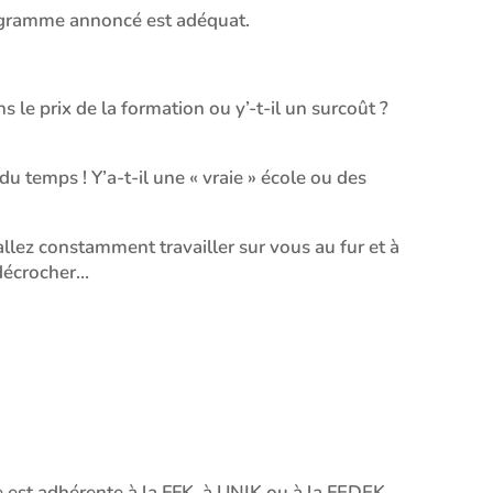
programme annoncé est adéquat.
le prix de la formation ou y’-t-il un surcoût ?
du temps ! Y’a-t-il une « vraie » école ou des
allez constamment travailler sur vous au fur et à
 décrocher…
e est adhérente à la FFK, à UNIK ou à la FEDEK.