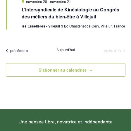
Mis
novembre 20
-
novembre 21
en
L’Intersyndicale de Kinésiologie au Congrès
avant
des métiers du bien-être à Villejuif
les Esselières - Villejuif
3 Bd Chastenet de Géry, Villejuif, France
Évènements
Aujourd’hui
suivants
Évènements
précédents
S’abonner au calendrier
U
ne pensée libre, novatrice et indépendant
e