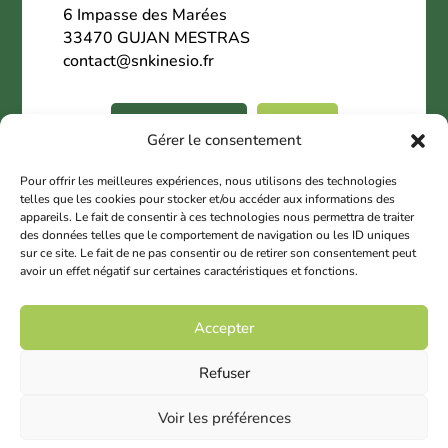
6 Impasse des Marées
33470 GUJAN MESTRAS
contact@snkinesio.fr
06.02.27.28.18
Contact
Gérer le consentement
Nous suivre
Pour offrir les meilleures expériences, nous utilisons des technologies
telles que les cookies pour stocker et/ou accéder aux informations des
appareils. Le fait de consentir à ces technologies nous permettra de traiter
des données telles que le comportement de navigation ou les ID uniques
sur ce site. Le fait de ne pas consentir ou de retirer son consentement peut
avoir un effet négatif sur certaines caractéristiques et fonctions.
© 2025 Copyright SNK
Accepter
Mentions légales
Refuser
Contact SNK
Voir les préférences