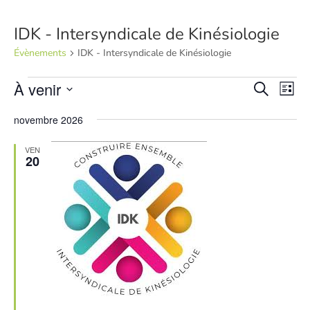
IDK - Intersyndicale de Kinésiologie
Évènements
IDK - Intersyndicale de Kinésiologie
Évènements
Recher
Nav
À venir
Recherche
Liste
de
et
Sélectionnez
vue
navigat
novembre 2026
une
Év
de
date.
VEN
vues
20
Évènem