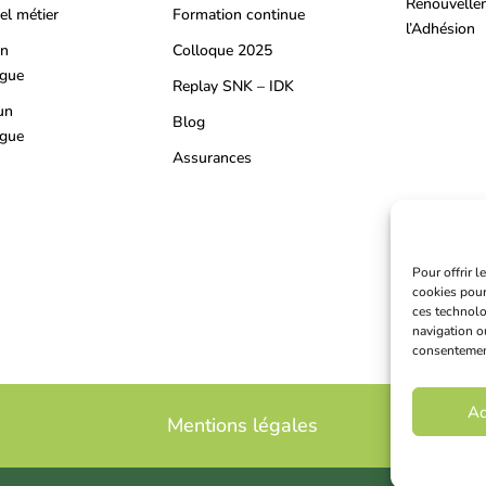
Renouvelle
el métier
Formation continue
l’Adhésion
on
Colloque 2025
ogue
Replay SNK – IDK
un
Blog
ogue
Assurances
Pour offrir 
cookies pour
ces technolo
navigation ou
consentement 
Ac
Mentions légales