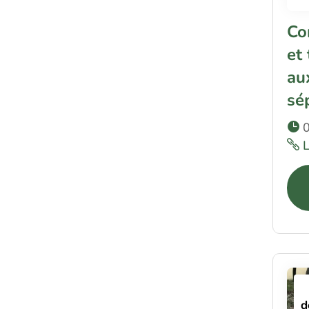
Co
et 
au
sé
0
d