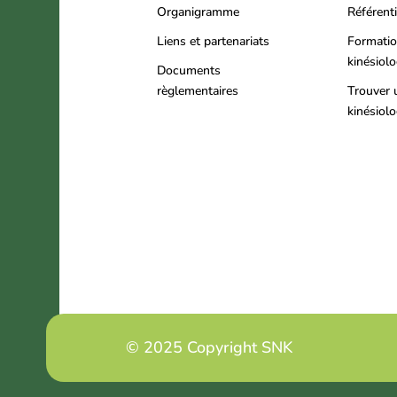
Organigramme
Référenti
Liens et partenariats
Formati
kinésiol
Documents
règlementaires
Trouver 
kinésiol
© 2025 Copyright SNK