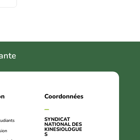
ant
e
on
Coordonnées
SYNDICAT
tudiants
NATIONAL DES
KINESIOLOGUE
sion
S