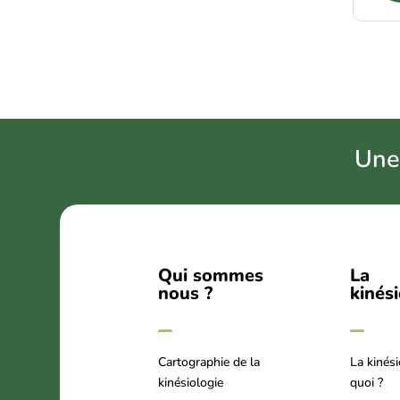
U
ne
Qui sommes
La
nous ?
kinés
Cartographie de la
La kinési
kinésiologie
quoi ?