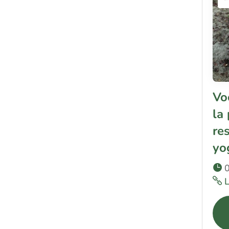
Vo
la
re
yo
0