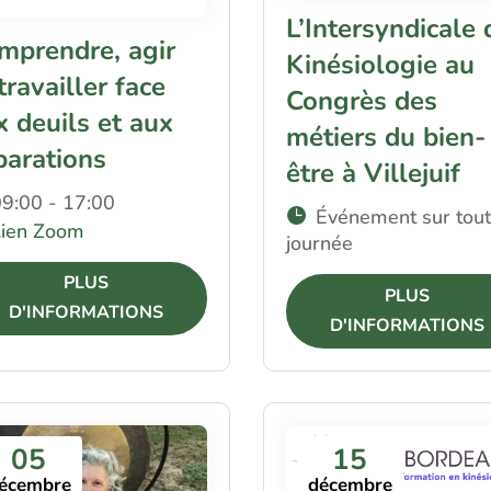
L’Intersyndicale 
mprendre, agir
Kinésiologie au
travailler face
Congrès des
x deuils et aux
métiers du bien-
parations
être à Villejuif
9:00 - 17:00
Événement sur tout
Lien Zoom
journée
PLUS
PLUS
D'INFORMATIONS
D'INFORMATIONS
05
15
écembre
décembre