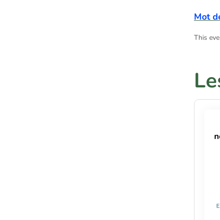
Mot d
This eve
Le
n