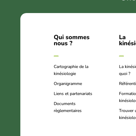
Qui sommes
La
nous ?
kinés
Cartographie de la
La kinési
kinésiologie
quoi ?
Organigramme
Référenti
Liens et partenariats
Formati
kinésiol
Documents
règlementaires
Trouver 
kinésiol