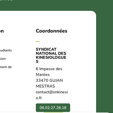
on
Coordonnées
SYNDICAT
tudiants
NATIONAL DES
KINESIOLOGUE
sion
S
ment de
6 Impasse des
Marées
33470 GUJAN
MESTRAS
contact@snkinesi
o.fr
06.02.27.28.18