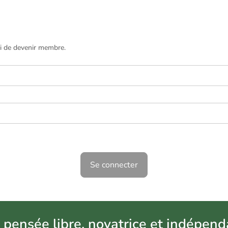
QUI SOMMES NOUS ?
LA KINÉSIOLOGIE
ESPAC
ci de devenir membre.
 pensée libre, novatrice et indépend