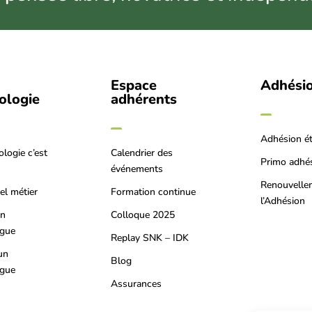
Espace
Adhési
iologie
adhérents
Adhésion é
ologie c’est
Calendrier des
Primo adhé
événements
Renouvelle
el métier
Formation continue
l’Adhésion
on
Colloque 2025
ogue
Replay SNK – IDK
un
Blog
ogue
Assurances