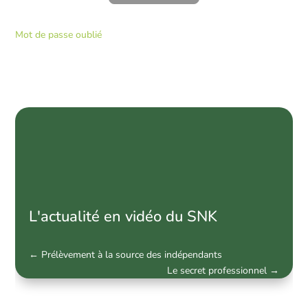
Mot de passe oublié
News
par
catégorie
L'actualité en vidéo du SNK
←
Prélèvement à la source des indépendants
Le secret professionnel
→