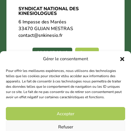
SYNDICAT NATIONAL DES
KINESIOLOGUES
6 Impasse des Marées
33470 GUJAN MESTRAS
contact@snkinesio.fr
06.02.27.28.18
Contact
Gérer le consentement
Nous suivre
Pour offrir les meilleures expériences, nous utilisons des technologies
telles que les cookies pour stocker et/ou accéder aux informations des
appareils. Le fait de consentir à ces technologies nous permettra de traiter
des données telles que le comportement de navigation ou les ID uniques
sur ce site. Le fait de ne pas consentir ou de retirer son consentement peut
avoir un effet négatif sur certaines caractéristiques et fonctions.
© 2025 Copyright SNK
Accepter
Mentions légales
Refuser