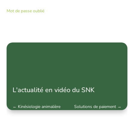
Mot de passe oublié
News
par
catégorie
L'actualité en vidéo du SNK
←
Kinésiologie animalière
Solutions de paiement
→