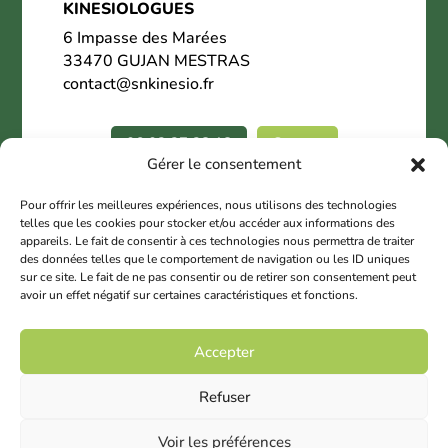
KINESIOLOGUES
6 Impasse des Marées
33470 GUJAN MESTRAS
contact@snkinesio.fr
06.02.27.28.18
Contact
Gérer le consentement
Nous suivre
Pour offrir les meilleures expériences, nous utilisons des technologies
telles que les cookies pour stocker et/ou accéder aux informations des
appareils. Le fait de consentir à ces technologies nous permettra de traiter
des données telles que le comportement de navigation ou les ID uniques
sur ce site. Le fait de ne pas consentir ou de retirer son consentement peut
avoir un effet négatif sur certaines caractéristiques et fonctions.
© 2025 Copyright SNK
Accepter
Mentions légales
Refuser
Contact SNK
Voir les préférences